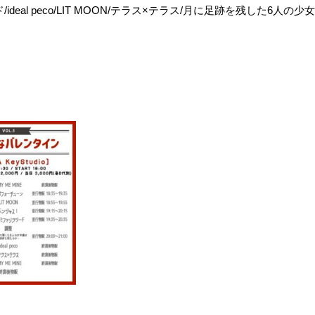
ード/ideal peco/LIT MOON/テラス×テラス/月に足跡を残した