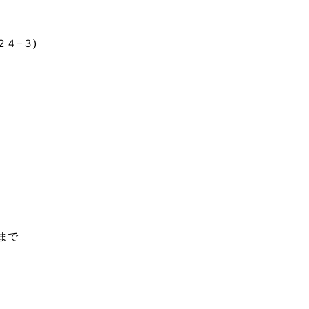
２４−３)
9まで