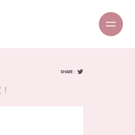
SHARE :
定！