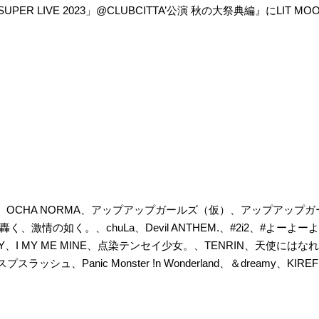
UPER LIVE 2023」
@CLUB
CITTA’公演 秋の大祭典編』にLIT 
、OCHA NORMA、アップアップガールズ（仮）、アップアップガー
n’、神使轟く、激情の如く。、chuLa、Devil ANTHEM.、#2i2、#よーよーよー
OY、I MY ME MINE、点染テンセイ少女。、TENRIN、天使には
プスラッシュ、Panic Monster !n Wonderland、＆dreamy、KIRE