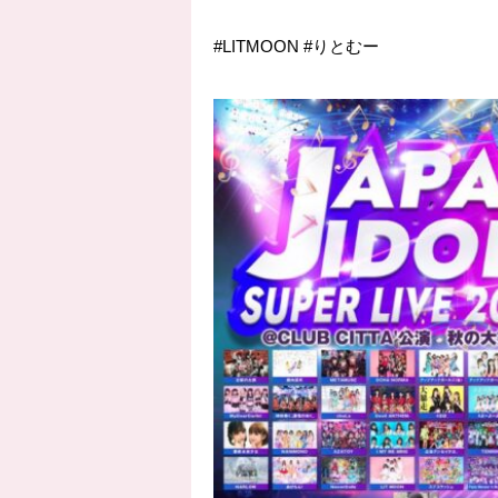
#LITMOON
#りとむー