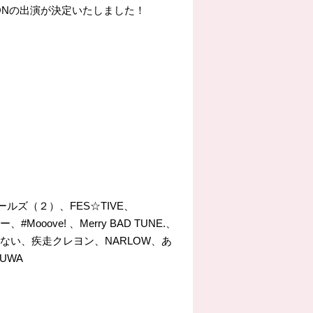
MOONの出演が決定いたしました！
ルズ（２）、FES☆TIVE、
、#Mooove! 、Merry BAD TUNE.、
なれない、疾走クレヨン、NARLOW、あ
FUWA