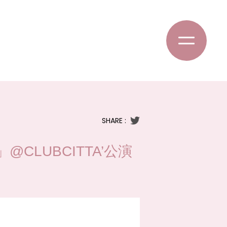
SHARE :
3」@CLUBCITTA’公演