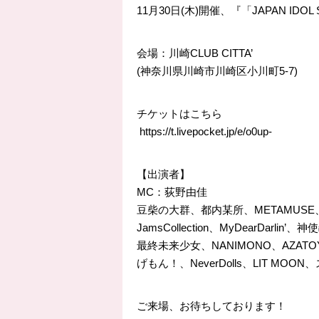
11月30日(木)開催、『「JAPAN IDOL S
会場：川崎CLUB CITTA’
(神奈川県川崎市川崎区小川町5-7)
チケットはこちら
https://
t.livepocket.jp/e/o0up-
【出演者】
MC：荻野由佳
豆柴の大群、都内某所、METAMUSE
JamsCollection、MyDearDarli
最終未来少女、NANIMONO、AZAT
げもん！、NeverDolls、LIT MOON、ス
ご来場、お待ちしております！