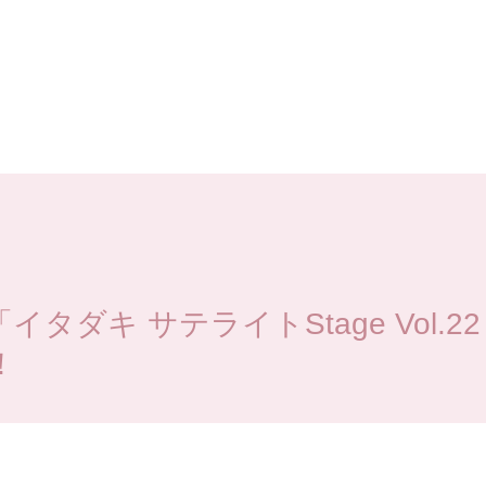
タダキ サテライトStage Vol.22 W
！