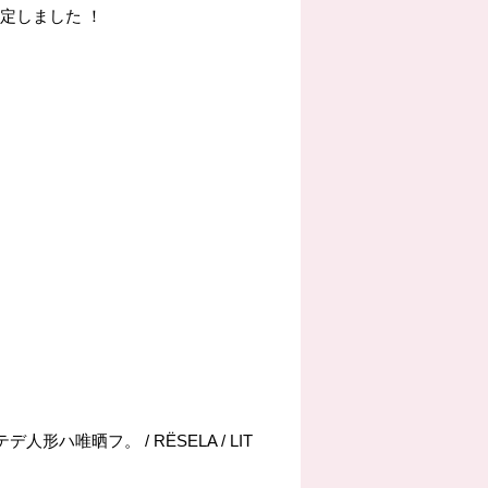
演が決定しました
！
形ハ唯晒フ。 / RЁSELA / LIT