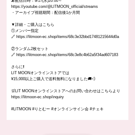
🎤配信日時：9/17(水)20:00～
https://youtube.com/@LITMOON_official/streams
・アーカイブ視聴期間：配信後1か月間
▼詳細・ご購入はこちら
①メンバー指定
🔗
https://litmoon-ec.shop/items/68c3e32bbd17481215644d0a
②ランダム2枚セット
🔗
https://litmoon-ec.shop/items/68c3e8c4b62a5f34ad607183
さらに❗️
LIT MOONオンラインストアでは
¥15,000以上ご購入で送料無料になりました🚚💨
🛒LIT MOONオンラインストアへのお問い合わせはこちらより
https://litmoon-ec.shop/inquiry
#LITMOON #りとむー #オンラインサイン会 #チェキ