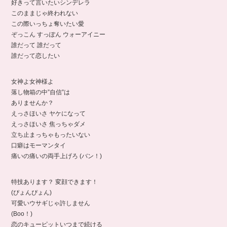
好きって言いたいシンデレラ
このままじゃ終われない
この際いっちょ奪いたい愛
ぞっこん すっぽん ウォーアイニー
誰だって 誰だって
誰だって恋したい
女神よ女神様よ
落し物箱の中”自信”は
ありませんか？
えっさほいさ ヤケになって
えっさほいさ 焦っちゃダメ
立ち止まっちゃもったいない
口癖はモーマンタイ
痛いの痛いの両手上げろ (バン！)
特技あります？ 変顔できます！
(ぴょんぴょん)
可愛いウサギじゃ許しません
(Boo！)
恋のキューピットいつまで続ける