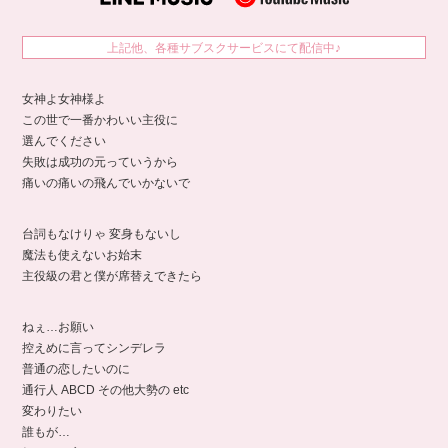
上記他、各種サブスクサービスにて配信中♪
女神よ女神様よ
この世で一番かわいい主役に
選んでください
失敗は成功の元っていうから
痛いの痛いの飛んでいかないで
台詞もなけりゃ 変身もないし
魔法も使えないお始末
主役級の君と僕が席替えできたら
ねぇ…お願い
控えめに言ってシンデレラ
普通の恋したいのに
通行人 ABCD その他大勢の etc
変わりたい
誰もが…