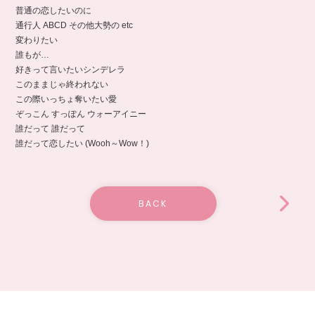
普通の恋したいのに
通行人 ABCD その他大勢の etc
変わりたい
誰もが…
好きって言いたいシンデレラ
このままじゃ終われない
この際いっちょ奪いたい愛
ぞっこん すっぽん ウォーアイニー
誰だって 誰だって
誰だって恋したい (Wooh～Wow！)
BACK