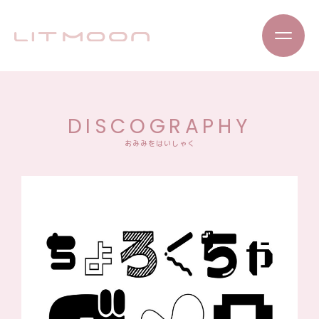
DISCOGRAPHY
おみみをはいしゃく