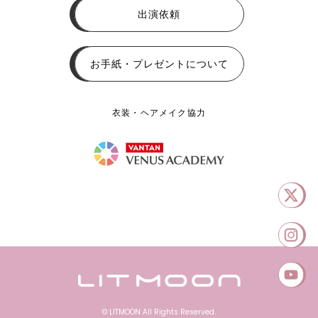
出演依頼
お手紙・プレゼントについて
衣装・ヘアメイク協力
© LITMOON All Rights Reserved.