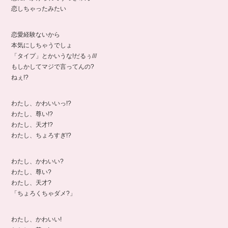
恋しちゃったみたい
恋愛経験ないから
本気にしちゃうでしょ
「タイプ」とかいうな!だるぅ///
もしかしてマジで言ってんの?
ねぇ!?
わたし、かわいいっ!?
わたし、尊い!?
わたし、天才!?
わたし、ちょろすぎ!?
わたし、かわいい?
わたし、尊い?
わたし、天才?
「ちょろくちゃダメ?」
わたし、かわいい!