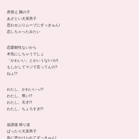
席替え 隣の子
あざとい犬系男子
思わせぶりムーブにずっきゅん!
恋しちゃったみたい
恋愛耐性ないから
本気にしちゃうでしょ
「かわいい」とかいうな!バカ!!
もしかしてマジで言ってんの?
ねぇ!?
わたし、かわいいっ!?
わたし、尊い!?
わたし、天才!?
わたし、ちょろすぎ!?
放課後 帰り道
ばったり犬系男子
急に声かけられてずっきゅん!