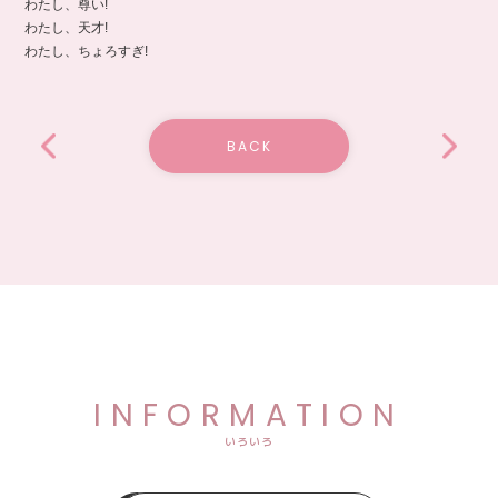
わたし、尊い!
わたし、天才!
わたし、ちょろすぎ!
BACK
INFORMATION
いろいろ