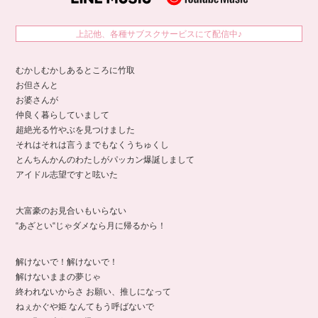
上記他、各種サブスクサービスにて配信中♪
むかしむかしあるところに竹取
お但さんと
お婆さんが
仲良く暮らしていまして
超絶光る竹やぶを見つけました
それはそれは言うまでもなくうちゅくし
とんちんかんのわたしがパッカン爆誕しまして
アイドル志望ですと呟いた
大富豪のお見合いもいらない
“あざとい“じゃダメなら月に帰るから！
解けないで！解けないで！
解けないままの夢じゃ
終われないからさ お願い、推しになって
ねぇかぐや姫 なんてもう呼ばないで