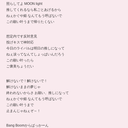
照らしてよ MOON light
推してくれるなら私ごとあげるから
ねぇかぐや姫 なんてもう呼ばないで
この願い叶うまで帰りたくない
想定内です反対意見
投げキスで神対応
今日のライバルは明日の推しになって
ねぇ涙ってなんてしょっぱいんだろう
この願い叶ったら
ご褒美ちょうだい
解けないで！解けないで！
解けないままの夢じゃ
終われないからさ お願い、推しになって
ねぇかぐや姫 なんてもう呼ばないで
この願い叶うまで
止まんじゃねぇぞ～！
Bang Boomからぱっかーん