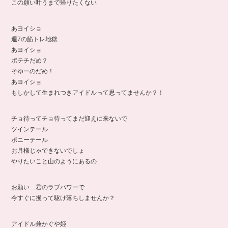
この願い叶うまで帰りたくない
あヨイショ
週7の筋トレ地獄
あヨイショ
ポテチだめ？
そゆーのだめ！
あヨイショ
もしかして生まれつきアイドルって思ってませんか？！
チョ待ってチョ待ってまだ迎えに来ないで
ツインテール
ポニーテール
お月様じゃできないでしょ
やりたいこと山のようにあるの
お願い…君のラブパワーで
今すぐに攫って駆け落ちしませんか？
アイドル兼かぐや姫